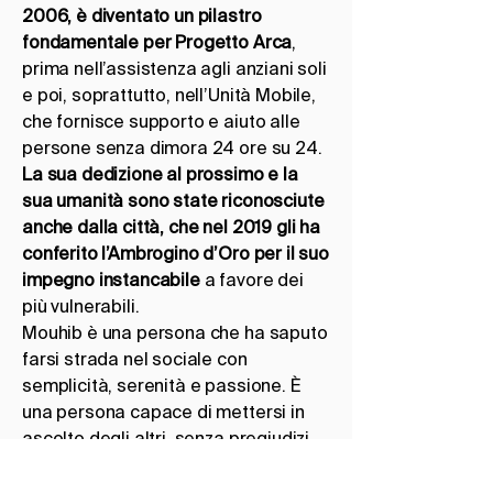
2006, è diventato un pilastro
fondamentale per Progetto Arca
,
prima nell’assistenza agli anziani soli
e poi, soprattutto, nell’Unità Mobile,
che fornisce supporto e aiuto alle
persone senza dimora 24 ore su 24.
La sua dedizione al prossimo e la
sua umanità sono state riconosciute
anche dalla città, che nel 2019 gli ha
conferito l’Ambrogino d’Oro per il suo
impegno instancabile
a favore dei
più vulnerabili.
Mouhib è una persona che ha saputo
farsi strada nel sociale con
semplicità, serenità e passione. È
una persona capace di mettersi in
ascolto degli altri, senza pregiudizi,
con grande empatia.
Il lavoro quotidiano di Mouhib è un