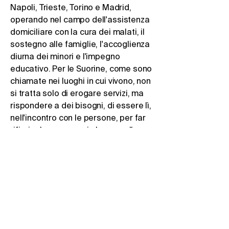
Napoli, Trieste, Torino e Madrid,
operando nel campo dell'assistenza
domiciliare con la cura dei malati, il
sostegno alle famiglie, l'accoglienza
diurna dei minori e l'impegno
educativo. Per le Suorine, come sono
chiamate nei luoghi in cui vivono, non
si tratta solo di erogare servizi, ma
rispondere a dei bisogni, di essere lì,
nell'incontro con le persone, per far
rifiorire la speranza in loro e nelle
comunità a cui appartengono.
Francesco e sua moglie sono stati
innanzitutto oggetto di questo
incontro: l’amicizia delle Suorine ha
fatto loro compagnia nella
costruzione della loro famiglia, e così
è nato in loro il desiderio di restituire
ciò che hanno ricevuto in modo